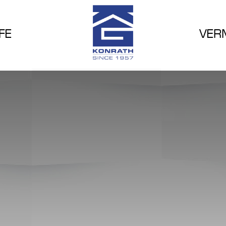
FE
VER