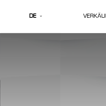
DE
VERKÄU