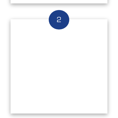
Lorem ipsum dolor sit
amet
Consectetur adipiscing elit. Nam pellentesque
urna non orci interdum sagittis. Ut at
scelerisque ligula. Suspendisse lacus ante,
ultricies lacinia ipsum vel, sagittis vestibulum
libero. Morbi ultrices lacus arcu, vel
pellentesque libero ultricies sit amet. Donec
vitae nisi hendrerit, ultrices dolor suscipit,
gravida est.