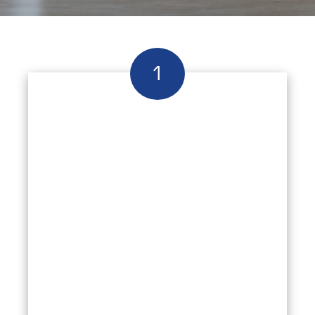
Lorem ipsum dolor sit
amet
Consectetur adipiscing elit. Nam pellentesque
urna non orci interdum sagittis. Ut at
scelerisque ligula. Suspendisse lacus ante,
ultricies lacinia ipsum vel, sagittis vestibulum
libero. Morbi ultrices lacus arcu, vel
pellentesque libero ultricies sit amet. Donec
vitae nisi hendrerit, ultrices dolor suscipit,
gravida est.