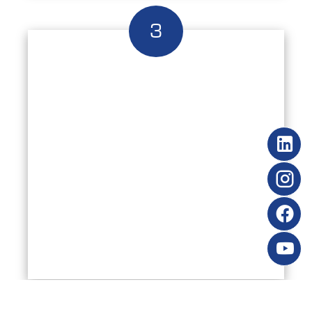
Lorem ipsum dolor sit
amet
Consectetur adipiscing elit. Nam pellentesque
urna non orci interdum sagittis. Ut at
scelerisque ligula. Suspendisse lacus ante,
ultricies lacinia ipsum vel, sagittis vestibulum
libero. Morbi ultrices lacus arcu, vel
pellentesque libero ultricies sit amet. Donec
vitae nisi hendrerit, ultrices dolor suscipit,
gravida est.