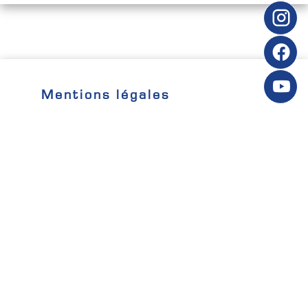
Mentions légales
DPE (Diagnostique de Performance Energétique)
A
Classe d'isolation thermique
A
GES (Gaz à Effet de Serre)
A+
Pas d'informations disponibles
+