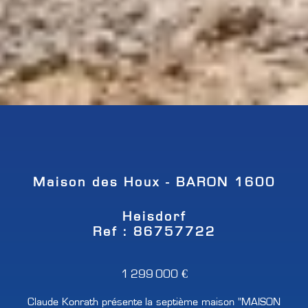
Maison des Houx - BARON 1600
Heisdorf
Ref : 86757722
1 299 000 €
Claude Konrath présente la septième maison "MAISON