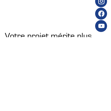
Votre projet mérite plus
qu'un simple
accompagnement.
Choisissez un partenaire de
confiance, à vos côtés à
chaque étape.